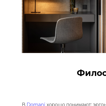
Филос
В
Domani
хорошо понимают: эргон