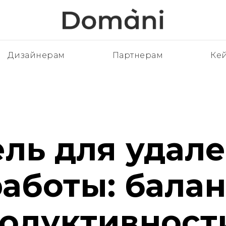
Дизайнерам
Партнерам
Ке
ль для удал
работы: балан
одуктивност