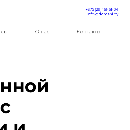
+375 (29) 161-61-04
info@domani.by
йсы
О нас
Контакты
енной
с
и и