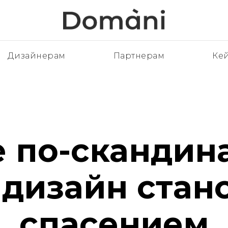
Дизайнерам
Партнерам
Ке
 по-скандин
 дизайн стан
спасением