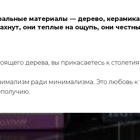
ральные материалы — дерево, керамика
ахнут, они теплые на ощупь, они честн
оящего дерева, вы прикасаетесь к столетиям
нимализм ради минимализма. Это любовь к т
ополучию.