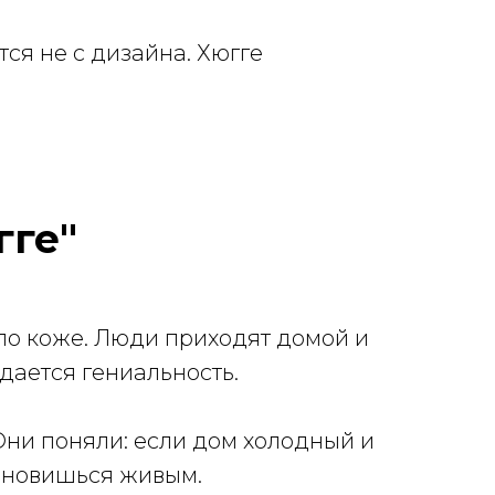
тся не с дизайна. Хюгге
гге"
 по коже. Люди приходят домой и
дается гениальность.
Они поняли: если дом холодный и
тановишься живым.