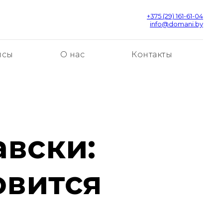
+375 (29) 161-61-04
info@domani.by
йсы
О нас
Контакты
авски:
овится